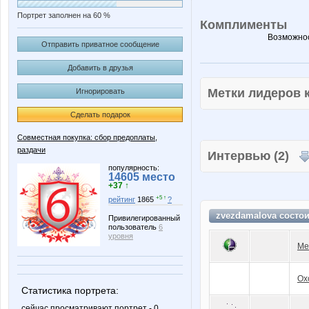
Портрет заполнен на 60 %
Комплименты
Возможнос
Отправить приватное сообщение
Добавить в друзья
Метки лидеров
Игнорировать
Сделать подарок
Совместная покупка: сбор предоплаты,
раздачи
Интервью (2)
популярность:
14605 место
+37 ↑
+5 ↑
рейтинг
1865
?
zvezdamalova состо
Привилегированный
пользователь
6
уровня
Ме
Ох
Статистика портрета:
сейчас просматривают портрет - 0