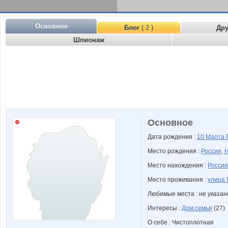
Основное
Блог
( 2 )
Др
Шпионаж
Основное
Дата рождения :
10 Марта
Место рождения :
Россия
,
Н
Место нахождения :
Россия
Место проживания :
улица 
Любимые места : не указа
Интересы :
Дом.семья
(27)
О себе : Чистоплотная