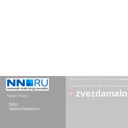
Персональный сайт пользователя
zvez
портрет № 255090 зарегистрирован боле
zvezdamalo
Привет, Гость !
-
Войти
-
Зарегистрироваться